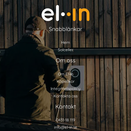
Snabblänkar
Hem
Solceller
Om oss
Om El-In
Köpvillkor
Integritetspolicy
Kontakta oss
Kontakt
0431-18 119
info@el-in.se