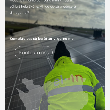
Höganäs, Malmö och Lund men vi täcker
såklart hela Skåne. Vill du också producera
din egen el?
Kontakta oss så berättar vi gärna mer
Kontakta oss