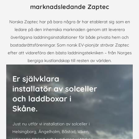
marknadsledande Zaptec
Norska Zaptec har på bara några år har etablerat sig som en
ledare på den inhemska marknaden genom att leverera
överlägsna laddningsinstallationer för både privata hem och
bostadsrättsföreningar. Som norsk EV-pionjär strävar Zaptec
efter att vidareföra den bästa laddningstekniken – från Norges
bergiga kustlandskap till resten av världen.
Er självklara
installatör av solceller
och laddboxar i
Skåne.
Just nu utför vi installation av solceller i
Helsingborg, Ängelholm, Båstad, Viken,