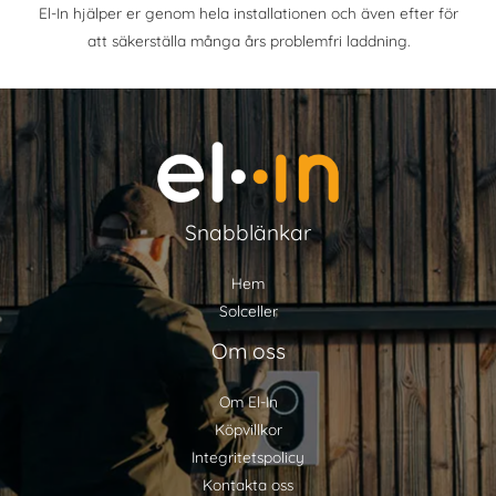
El-In hjälper er genom hela installationen och även efter för
att säkerställa många års problemfri laddning.
Snabblänkar
Hem
Solceller
Om oss
Om El-In
Köpvillkor
Integritetspolicy
Kontakta oss