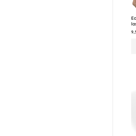
E
la
9,