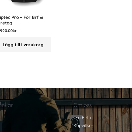
ptec Pro – För Brf &
öretag
,990.00
kr
Lägg till i varukorg
änkar
Om oss
Om El-In
Köpvillkor