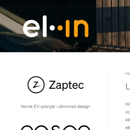
Hoppa
till
innehåll
H
Hä
Norsk EV-pionjär i slimmad design
oc
kl
el