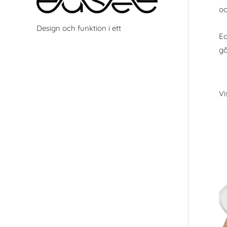
oc
Design och funktion i ett
Ea
gå
Vi