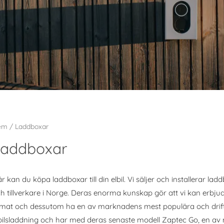
em
/ Laddboxar
Laddboxar
r kan du köpa laddboxar till din elbil. Vi säljer och installerar
h tillverkare i Norge. Deras enorma kunskap gör att vi kan erbj
imat och dessutom ha en av marknadens mest populära och drift
bilsladdning och har med deras senaste modell Zaptec Go, en av 