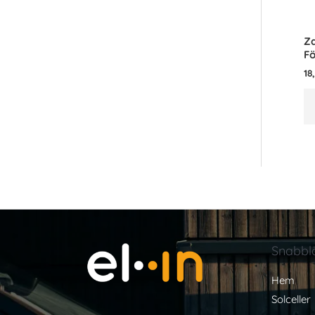
Za
F
18
Snabbl
Hem
Solceller