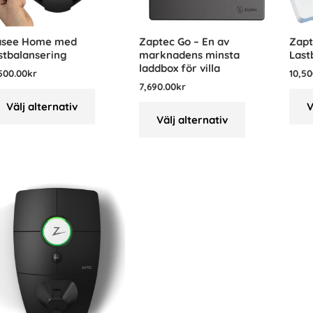
asee Home med
Zaptec Go – En av
Zapt
stbalansering
marknadens minsta
Last
laddbox för villa
500.00
kr
10,50
7,690.00
kr
Välj alternativ
V
Välj alternativ