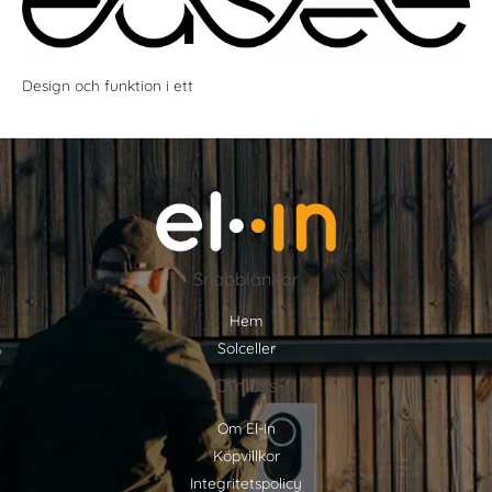
Design och funktion i ett
Snabblänkar
Hem
Solceller
Om oss
Om El-In
Köpvillkor
Integritetspolicy