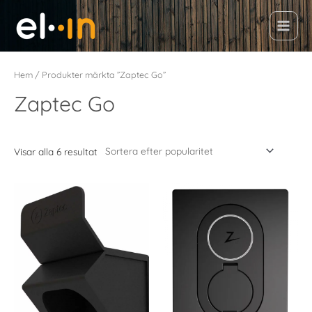
Hoppa
till
Main
innehåll
Menu
Hem
/ Produkter märkta ”Zaptec Go”
Zaptec Go
Visar alla 6 resultat