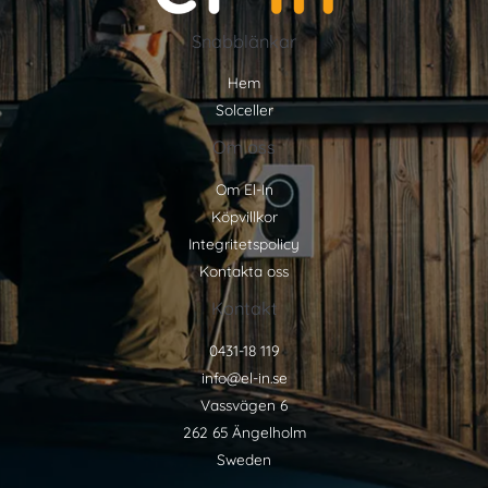
Snabblänkar
Hem
Solceller
Om oss
Om El-In
Köpvillkor
Integritetspolicy
Kontakta oss
Kontakt
0431-18 119
info@el-in.se
Vassvägen 6
262 65 Ängelholm
Sweden